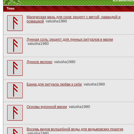
Кулинарная
Тема
Магическая мазь для снов: рецепт с мятой, лавандой и
ромашкой
valusha1980
Лунная соль: рецепт для лунных ритуалов и магии
valusha1980
Лунное молоко
valusha1980
Банка для ритуала любви к себе
valusha1980
Основы кухонной магии
valusha1980
Восемь видов волшебной воды для ведьмовских практик
valusha1980