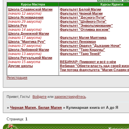
Курсы Мастера
Курсы Ядвиги
Школа Славянской Магии
Факультет Белой Магии
(начало 12 августа)
Факультет Черной Магии
Школа Ясновидения
Факультет "Десного Пути"
(начало 29 августа)
Факультет "Шуйного Пути"
Школа Рун
Факультет "Энвольтирование"
(начало 14 августа)
Факультет "Отливка воском"
Школа Денежной Магии
(начало 17 августа)
Факультет Магия Маятника
Школа "Мантика Рун"
Факультет Ленорман
(начало 27 августа)
Факультет Оракул "Дыхание Ночи"
Школа Любовной Магии
Факультет "Таро Кощуны"
(начало 13 августа)
Факультет "Таро Теней"
Школа Ритуальной Магии
(начало 15 августа
ВЕБИНАР: Приворот и всё о нём
Другие школы
Вебинар "Обрети власть над своей жиз
Три потока факультета "Магия Славян 
Регистрация
Привет, Гость!
Войдите
или
зарегистрируйтесь
.
»
Черная Магия, Белая Магия
»
Кулинарная книга от А до Я
Страница:
1