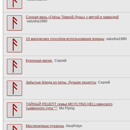
Сонная мазь «Грёзы Тёмной Луны» с мятой и лавандой
valusha1980
10 магических способов использования корицы
valusha1980
Кухонная магия.
Сергий
Забытые блюда из репы. Лучшие рецепты
Сергий
ТАЙНЫЙ РЕЦЕПТ семьи MO FLYING HELLовинского
тыквенного супа ^^
Mo Flying
Масленичные пузанцы
AinaPolyn