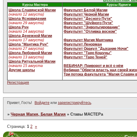
Курсы Мастера
Курсы Ядвиги
Школа Славянской Магии
Факультет Белой Магии
(начало 12 августа)
Факультет Черной Магии
Школа Ясновидения
Факультет "Десного Пути"
(начало 29 августа)
Факультет "Шуйного Пути"
Школа Рун
Факультет "Энвольтирование"
(начало 14 августа)
Факультет "Отливка воском"
Школа Денежной Магии
(начало 17 августа)
Факультет Магия Маятника
Школа "Мантика Рун"
Факультет Ленорман
(начало 27 августа)
Факультет Оракул "Дыхание Ночи"
Школа Любовной Магии
Факультет "Таро Кощуны"
(начало 13 августа)
Факультет "Таро Теней"
Школа Ритуальной Магии
(начало 15 августа
ВЕБИНАР: Приворот и всё о нём
Другие школы
Вебинар "Обрети власть над своей жиз
Три потока факультета "Магия Славян 
Регистрация
Привет, Гость!
Войдите
или
зарегистрируйтесь
.
»
Черная Магия, Белая Магия
»
Ставы МАСТЕРа
Страница:
1
2
»