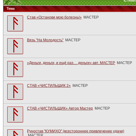
Став
Тема
Став «Останови мою болезнь!»
МАСТЕР
Вязь "На Молодость"
МАСТЕР
«Деньги, деньги, и ещё раз… деньги» авт. МАСТЕР
МАСТЕР
СТАВ «ЧИСТИЛЬЩИК 2»
МАСТЕР
СТАВ «ЧИСТИЛЬЩИК» Автор Мастер
МАСТЕР
Руностав "КУМИХО" (всестороннее привлечение удачи)
МАСТЕР