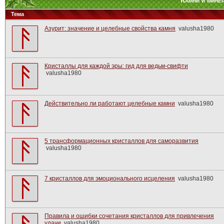
Камни и мине
Тема
Азурит: значение и целебные свойства камня
valusha1980
Кристаллы для каждой эры: гид для ведьм-свифти
valusha1980
Действительно ли работают целебные камни
valusha1980
5 трансформационных кристаллов для саморазвития
valusha1980
7 кристаллов для эмоционального исцеления
valusha1980
Правила и ошибки сочетания кристаллов для привлечения
удачи
valusha1980