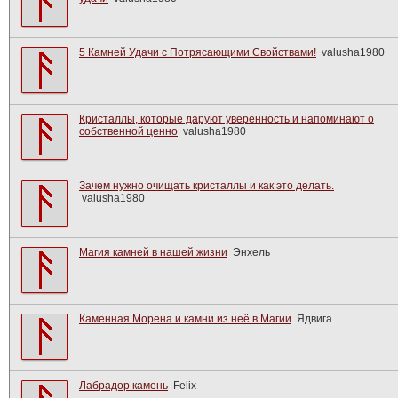
5 Камней Удачи с Потрясающими Свойствами!
valusha1980
Кристаллы, которые даруют уверенность и напоминают о
собственной ценно
valusha1980
Зачем нужно очищать кристаллы и как это делать.
valusha1980
Магия камней в нашей жизни
Энхель
Каменная Морена и камни из неё в Магии
Ядвига
Лабрадор камень
Felix