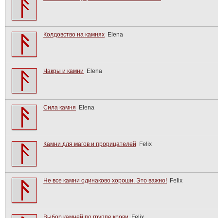
Колдовство на камнях
Elena
Чакры и камни
Elena
Сила камня
Elena
Камни для магов и прорицателей
Felix
Не все камни одинаково хороши. Это важно!
Felix
Выбор камней по группе крови
Felix