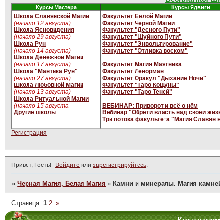
Курсы Мастера
Курсы Ядвиги
Школа Славянской Магии
Факультет Белой Магии
(начало 12 августа)
Факультет Черной Магии
Школа Ясновидения
Факультет "Десного Пути"
(начало 29 августа)
Факультет "Шуйного Пути"
Школа Рун
Факультет "Энвольтирование"
(начало 14 августа)
Факультет "Отливка воском"
Школа Денежной Магии
(начало 17 августа)
Факультет Магия Маятника
Школа "Мантика Рун"
Факультет Ленорман
(начало 27 августа)
Факультет Оракул "Дыхание Ночи"
Школа Любовной Магии
Факультет "Таро Кощуны"
(начало 13 августа)
Факультет "Таро Теней"
Школа Ритуальной Магии
(начало 15 августа
ВЕБИНАР: Приворот и всё о нём
Другие школы
Вебинар "Обрети власть над своей жиз
Три потока факультета "Магия Славян 
Регистрация
Привет, Гость!
Войдите
или
зарегистрируйтесь
.
»
Черная Магия, Белая Магия
»
Камни и минералы. Магия камне
Страница:
1
2
»