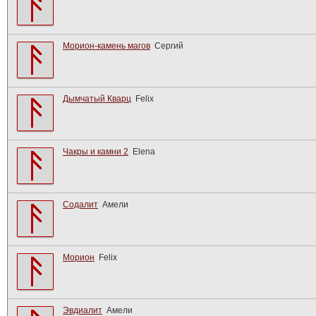
Морион-камень магов
Сергий
Дымчатый Кварц
Felix
Чакры и камни 2
Elena
Содалит
Амели
Морион
Felix
Эвдиалит
Амели