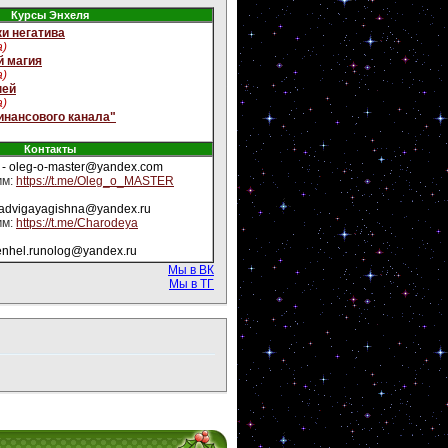
Курсы Энхеля
и негатива
а)
й магия
а)
ней
а)
инансового канала"
Контакты
- oleg-o-master@yandex.com
мм:
https://t.me/Oleg_o_MASTER
yadvigayagishna@yandex.ru
мм:
https://t.me/Charodeya
enhel.runolog@yandex.ru
Мы в ВК
Мы в ТГ