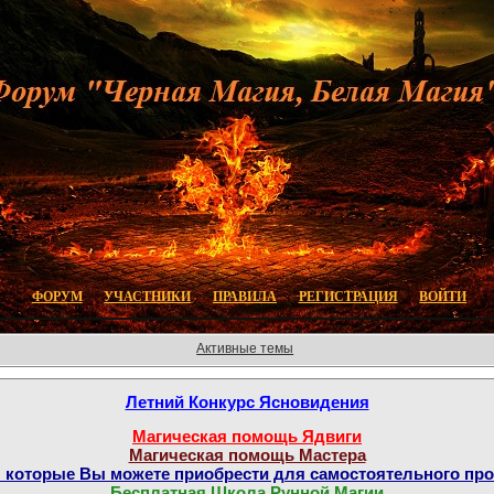
ФОРУМ
УЧАСТНИКИ
ПРАВИЛА
РЕГИСТРАЦИЯ
ВОЙТИ
Активные темы
Летний Конкурс Ясновидения
Магическая помощь Ядвиги
Магическая помощь Мастера
которые Вы можете приобрести для самостоятельного пр
Бесплатная Школа Рунной Магии