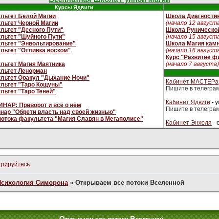
Курсы Ядвиги
льтет Белой Магии
Школа Диагностик
льтет Черной Магии
(начало 12 август
льтет "Десного Пути"
Школа Руническо
льтет "Шуйного Пути"
(начало 15 август
льтет "Энвольтирование"
Школа Магия кам
льтет "Отливка воском"
(начало 16 август
Курс "Развитие ф
льтет Магия Маятника
(начало 7 августа)
льтет Ленорман
льтет Оракул "Дыхание Ночи"
Кабинет МАСТЕРа
льтет "Таро Кощуны"
Пишите в телегра
льтет "Таро Теней"
Кабинет Ядвиги
- 
НАР: Приворот и всё о нём
Пишите в телегра
нар "Обрети власть над своей жизнью"
потока факультета "Магия Славян в Мегаполисе"
Кабинет Энхеля
- 
трируйтесь
.
Психология Симорона
»
Открываем все потоки Вселенной