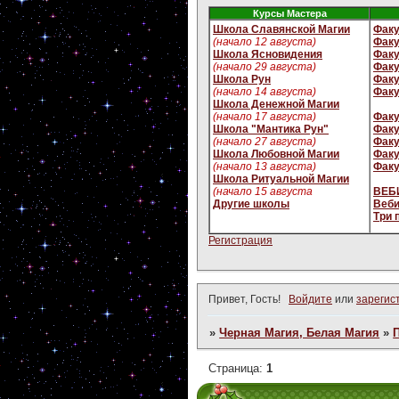
Курсы Мастера
Школа Славянской Магии
Факу
(начало 12 августа)
Факу
Школа Ясновидения
Факу
(начало 29 августа)
Факу
Школа Рун
Факу
(начало 14 августа)
Факу
Школа Денежной Магии
(начало 17 августа)
Факу
Школа "Мантика Рун"
Факу
(начало 27 августа)
Факу
Школа Любовной Магии
Факу
(начало 13 августа)
Факу
Школа Ритуальной Магии
(начало 15 августа
ВЕБИ
Другие школы
Веби
Три 
Регистрация
Привет, Гость!
Войдите
или
зарегис
»
Черная Магия, Белая Магия
»
Страница:
1