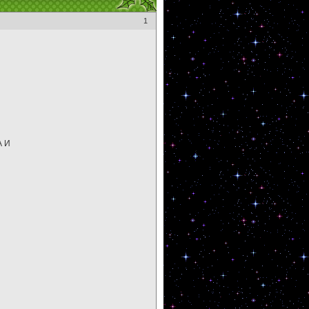
1
А И