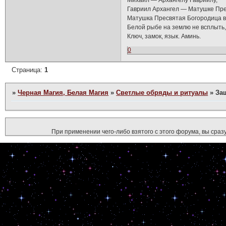
Михаил — Архангелу Гавриилу,
Гавриил Архангел — Матушке Пре
Матушка Пресвятая Богородица в
Белой рыбе на землю не всплыть, 
Ключ, замок, язык. Аминь.
0
Страница:
1
»
Черная Магия, Белая Магия
»
Светлые обряды и ритуалы
»
За
При применении чего-либо взятого с этого форума, вы сразу