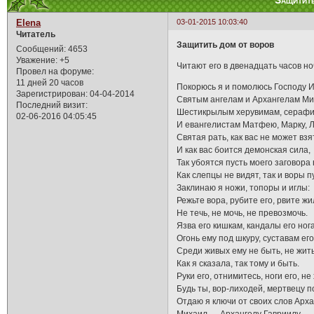
Защитить
Elena
03-01-2015 10:03:40
Читатель
Защитить дом от воров
Сообщений:
4653
Уважение:
+5
Читают его в двенадцать часов но
Провел на форуме:
11 дней 20 часов
Покорюсь я и помолюсь Господу И
Зарегистрирован
: 04-04-2014
Святым ангелам и Архангелам Мих
Последний визит:
Шестикрылым херувимам, сераф
02-06-2016 04:05:45
И евангелистам Матфею, Марку, Л
Святая рать, как вас не может вз
И как вас боится демонская сила,
Так убоятся пусть моего заговора
Как слепцы не видят, так и воры п
Заклинаю я ножи, топоры и иглы:
Режьте вора, рубите его, рвите жи
Не течь, не мочь, не превозмочь.
Язва его кишкам, кандалы его нога
Огонь ему под шкуру, суставам его
Среди живых ему не быть, не жить
Как я сказала, так тому и быть.
Руки его, отнимитесь, ноги его, не
Будь ты, вор-лиходей, мертвецу п
Отдаю я ключи от своих слов Арх