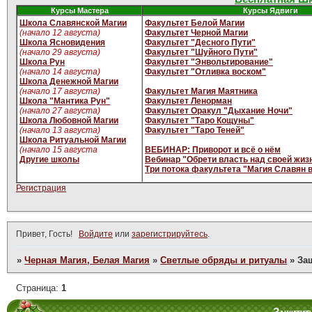
Курсы Мастера
Курсы Ядвиги
Школа Славянской Магии
Факультет Белой Магии
(начало 12 августа)
Факультет Черной Магии
Школа Ясновидения
Факультет "Десного Пути"
(начало 29 августа)
Факультет "Шуйного Пути"
Школа Рун
Факультет "Энвольтирование"
(начало 14 августа)
Факультет "Отливка воском"
Школа Денежной Магии
(начало 17 августа)
Факультет Магия Маятника
Школа "Мантика Рун"
Факультет Ленорман
(начало 27 августа)
Факультет Оракул "Дыхание Ночи"
Школа Любовной Магии
Факультет "Таро Кощуны"
(начало 13 августа)
Факультет "Таро Теней"
Школа Ритуальной Магии
(начало 15 августа
ВЕБИНАР: Приворот и всё о нём
Другие школы
Вебинар "Обрети власть над своей жиз
Три потока факультета "Магия Славян 
Регистрация
Привет, Гость!
Войдите
или
зарегистрируйтесь
.
»
Черная Магия, Белая Магия
»
Светлые обряды и ритуалы
»
За
Страница:
1