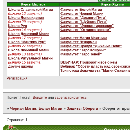
Курсы Мастера
Курсы Ядвиги
Школа Славянской Магии
Факультет Белой Магии
(начало 12 августа)
Факультет Черной Магии
Школа Ясновидения
Факультет "Десного Пути"
(начало 29 августа)
Факультет "Шуйного Пути"
Школа Рун
Факультет "Энвольтирование"
(начало 14 августа)
Факультет "Отливка воском"
Школа Денежной Магии
(начало 17 августа)
Факультет Магия Маятника
Школа "Мантика Рун"
Факультет Ленорман
(начало 27 августа)
Факультет Оракул "Дыхание Ночи"
Школа Любовной Магии
Факультет "Таро Кощуны"
(начало 13 августа)
Факультет "Таро Теней"
Школа Ритуальной Магии
(начало 15 августа
ВЕБИНАР: Приворот и всё о нём
Другие школы
Вебинар "Обрети власть над своей жиз
Три потока факультета "Магия Славян 
Регистрация
Привет, Гость!
Войдите
или
зарегистрируйтесь
.
»
Черная Магия, Белая Магия
»
Защиты Обереги
»
Оберег от вра
Страница:
1