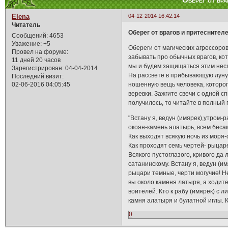
Оберег от вра
Elena
04-12-2014 16:42:14
Читатель
Оберег от врагов и притеснител
Сообщений:
4653
Уважение:
+5
Обереги от магических агрессоро
Провел на форуме:
забывать про обычных врагов, кот
11 дней 20 часов
мы и будем защищаться этим нес
Зарегистрирован
: 04-04-2014
На рассвете в прибывающую луну 
Последний визит:
02-06-2016 04:05:45
ношенную вещь человека, которого
веревки. Зажгите свечи с одной с
получилось, то читайте в полный г
"Встану я, ведун (имярек),утром-р
окоян-камень алатырь, всем бесам
Как выходят всякую ночь из моря-
Как проходят семь чертей- рыцаре
Всякого пустоглазого, кривого да 
сатанинскому. Встану я, ведун (им
рыцари темные, черти могучие! Не
вы около каменя латыря, а ходите
воителей. Кто к рабу (имярек) с 
камня алатыря и булатной иглы. К
0