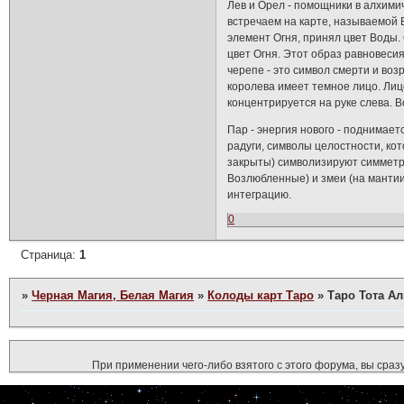
Лев и Орел - помощники в алхими
встречаем на карте, называемой
элемент Огня, принял цвет Воды
цвет Огня. Этот образ равновеси
черепе - это символ смерти и во
королева имеет темное лицо. Лицо
концентрируется на руке слева. В
Пар - энергия нового - поднимает
радуги, символы целостности, кот
закрыты) символизируют симметр
Возлюбленные) и змеи (на мантии
интеграцию.
0
Страница:
1
»
Черная Магия, Белая Магия
»
Колоды карт Таро
»
Таро Тота А
При применении чего-либо взятого с этого форума, вы сразу