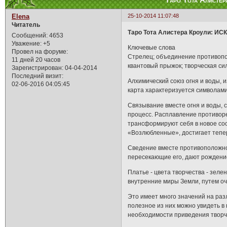
Таро Тота Алист
Elena
25-10-2014 11:07:48
Читатель
Таро Тота Алистера Кроули: И
Сообщений:
4653
Уважение:
+5
Ключевые слова
Провел на форуме:
Стрелец; объединение противопо
11 дней 20 часов
квантовый прыжок; творческая си
Зарегистрирован
: 04-04-2014
Последний визит:
Алхимический союз огня и воды, 
02-06-2016 04:05:45
карта характеризуется символам
Связывание вместе огня и воды, с
процесс. Расплавление противоре
трансформируют себя в новое со
«Возлюбленные», достигает тепе
Сведение вместе противоположнос
пересекающие его, дают рождени
Платье - цвета творчества - зел
внутренние миры Земли, путем о
Это имеет много значений на разл
полезное из них можно увидеть в 
необходимости приведения творче