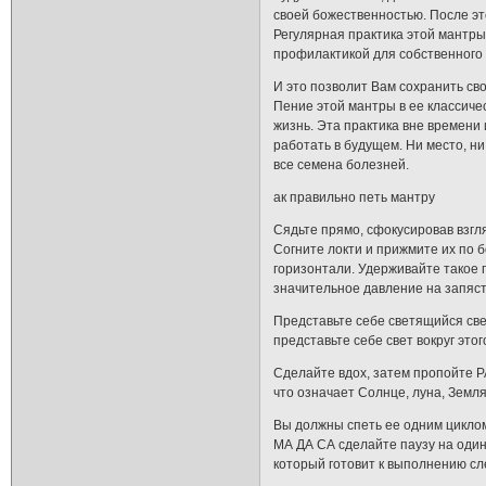
своей божественностью. После эт
Регулярная практика этой мантры 
профилактикой для собственного 
И это позволит Вам сохранить св
Пение этой мантры в ее классич
жизнь. Эта практика вне времени 
работать в будущем. Ни место, ни
все семена болезней.
ак правильно петь мантру
Сядьте прямо, сфокусировав взгля
Согните локти и прижмите их по б
горизонтали. Удерживайте такое
значительное давление на запяст
Представьте себе светящийся свет
представьте себе свет вокруг этог
Сделайте вдох, затем пропойте 
что означает Солнце, луна, Земля
Вы должны спеть ее одним циклом
МА ДА СА сделайте паузу на один
который готовит к выполнению сл