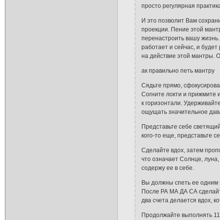
просто регулярная практика
И это позволит Вам сохран
проекции. Пение этой мант
перенастроить вашу жизнь.
работает и сейчас, и будет
на действие этой мантры. 
ак правильно петь мантру
Сядьте прямо, сфокусировав
Согните локти и прижмите и
к горизонтали. Удерживайт
ощущать значительное давл
Представьте себе светящийс
кого-то еще, представьте се
Сделайте вдох, затем проп
что означает Солнце, луна,
содержу ее в себе.
Вы должны спеть ее одним 
После РА МА ДА СА сделайт
два счета делается вдох, к
Продолжайте выполнять 11 