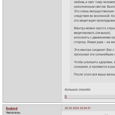
любовь и свет тому человек
наполненным светом. Выпол
Это очень могущественная 
следствия во вселенной. Ко
эта медитация прокладывае
Мантру можно просто слуша
медитировать (см выше),
исполнять с движениями пр
сторону. Левая рука – на ж
Эта мантра соединит Вас с
пропуская эти сильнейшие в
Чтобы улучшить здоровье, 
сознания, и проявится в р
После этого вся ваша жизн
большое спасибо
0
firebird
25-02-2015 19:34:37
Читатель