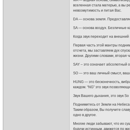
MA — водная основа, символизируе
вселенная стала матерью, а вы р
невозмутимость и питая Вас.
DA — основа земля. Предоставляе
SA — основа воздух. Безличные к
Когда звук переходит на внешний 
Первая часть этой мантры поднима
отсчета, мы заставляем дух спуск
жизни. Другими словами, вторая 
SAY – это означает абсолютный 
SO — это ваш личный смысл, ваш
HUNG — это бесконечность, вибрац
каждом. “NG” это звук позволяю
Звук Вашего дыхания, это звук So
Поднимитесь от Земли на Небеса,
Таким образом, Вы получите слав
одно в другое.
Многие люди забывают, что их сущ
будучи истинным, движется по жи