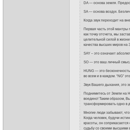
DA — основа земля. Предос
SA — основа воздух. Безлич
Когда звук переходит на вн
Первая часть этой мантры п
как точку отсчета, мы заст
целительной силой в жизни
качества высших миров на 
SAY – это означает абсолю
SO — это ваш личный смыс
HUNG — это бесконечность,
во всем и в каждом. “NG” 
Звук Вашего дыхания, это з
Поднимитесь от Земли на Н
воедино! Таким образом, Вы
трансформировать одно в д
Многие люди забывают, что 
Когда человек, будучи ист
красоты, он соприкасается
судьбу со своими высшими 