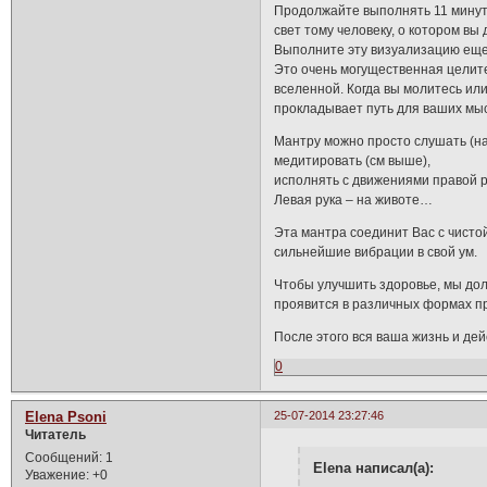
Продолжайте выполнять 11 минут,
свет тому человеку, о котором в
Выполните эту визуализацию еще
Это очень могущественная целит
вселенной. Когда вы молитесь ил
прокладывает путь для ваших мыс
Мантру можно просто слушать (на
медитировать (см выше),
исполнять с движениями правой р
Левая рука – на животе…
Эта мантра соединит Вас с чисто
сильнейшие вибрации в свой ум.
Чтобы улучшить здоровье, мы до
проявится в различных формах пр
После этого вся ваша жизнь и де
0
Elena Psoni
25-07-2014 23:27:46
Читатель
Сообщений:
1
Elena написал(а):
Уважение:
+0