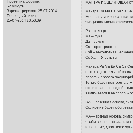
Провел на форуме:
МАНТРА ИСЦЕЛЯЮЩАЯ от в
52 минуты
Зарегистрирован
: 25-07-2014
Мантра Ra Ma Da Sa Sa Se
Последний визит:
Мощная и универсальная ма
25-07-2014 23:53:39
эмоциональном и физическ
Ра – солнце
Ма – луна
Да – земля
Са – пространство
Сэй – абсолютная бесконеч
Со Ханг- Я есть ты
Мантра Ра Ма Да Са Са Сей
поток в центральный канал 
левого и правого полушарий
Те, кто будет повторять эту
согласованное воздействие
заключается в еe способнос
RA — огненная основа, сим
Солнце не будет обогреват
MA — водная основа, символ
чтобы вселенная стала мате
исцеление, даря невозмути