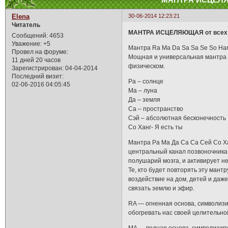
МАНТРА ИСЦЕЛЯЮЩ
Elena
30-06-2014 12:23:21
Читатель
МАНТРА ИСЦЕЛЯЮЩАЯ от всех 
Сообщений:
4653
Уважение:
+5
Мантра Ra Ma Da Sa Sa Se So Ha
Провел на форуме:
Мощная и универсальная мантра 
11 дней 20 часов
физическом.
Зарегистрирован
: 04-04-2014
Последний визит:
Ра – солнце
02-06-2016 04:05:45
Ма – луна
Да – земля
Са – пространство
Сэй – абсолютная бесконечность
Со Ханг- Я есть ты
Мантра Ра Ма Да Са Са Сей Со Ха
центральный канал позвоночника и
полушарий мозга, и активирует н
Те, кто будет повторять эту мант
воздействие на дом, детей и даж
связать землю и эфир.
RA — огненная основа, символизи
обогревать нас своей целительно