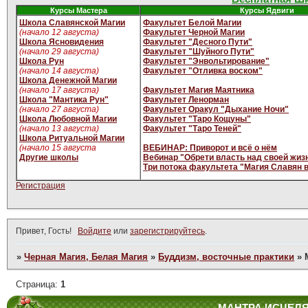
Курсы Мастера
Курсы Ядвиги
Школа Славянской Магии
Факультет Белой Магии
(начало 12 августа)
Факультет Черной Магии
Школа Ясновидения
Факультет "Десного Пути"
(начало 29 августа)
Факультет "Шуйного Пути"
Школа Рун
Факультет "Энвольтирование"
(начало 14 августа)
Факультет "Отливка воском"
Школа Денежной Магии
(начало 17 августа)
Факультет Магия Маятника
Школа "Мантика Рун"
Факультет Ленорман
(начало 27 августа)
Факультет Оракул "Дыхание Ночи"
Школа Любовной Магии
Факультет "Таро Кощуны"
(начало 13 августа)
Факультет "Таро Теней"
Школа Ритуальной Магии
(начало 15 августа
ВЕБИНАР: Приворот и всё о нём
Другие школы
Вебинар "Обрети власть над своей жиз
Три потока факультета "Магия Славян 
Регистрация
Привет, Гость!
Войдите
или
зарегистрируйтесь
.
»
Черная Магия, Белая Магия
»
Буддизм, восточные практики
»
Страница:
1