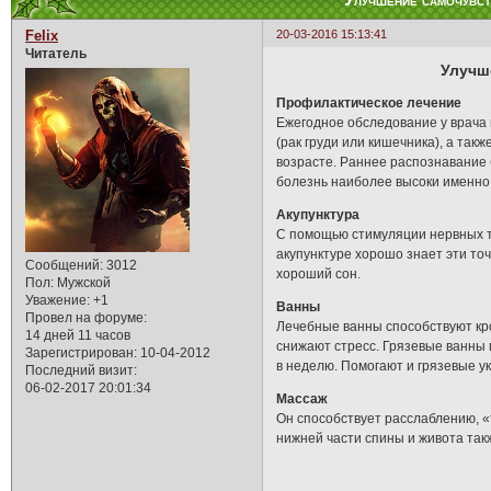
Улучшение самочувст
Felix
20-03-2016 15:13:41
Читатель
Улучш
Профилактическое лечение
Ежегодное обследование у врача
(рак груди или кишечника), а та
возрасте. Раннее распознавание 
болезнь наиболее высоки именно 
Акупунктура
С помощью стимуляции нервных т
акупунктуре хорошо знает эти точ
Сообщений:
3012
хороший сон.
Пол:
Мужской
Уважение:
+1
Ванны
Провел на форуме:
Лечебные ванны способствуют кро
14 дней 11 часов
снижают стресс. Грязевые ванны 
Зарегистрирован
: 10-04-2012
в неделю. Помогают и грязевые у
Последний визит:
06-02-2017 20:01:34
Массаж
Он способствует расслаблению, 
нижней части спины и живота так