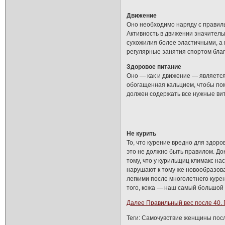
Движение
Оно необходимо наряду с правил
Активность в движении значитель
сухожилия более эластичными, а м
регулярные занятия спортом благ
Здоровое питание
Оно — как и движение — является
обогащенная кальцием, чтобы пом
должен содержать все нужные ви
Не курить
То, что курение вредно для здоро
это не должно быть правилом. До
тому, что у курильщиц климакс на
нарушают к тому же новообразован
легкими после многолетнего куре
того, кожа — наш самый большой 
Далее Правильный вес после 40.
Теги: Самочувствие женщины посл