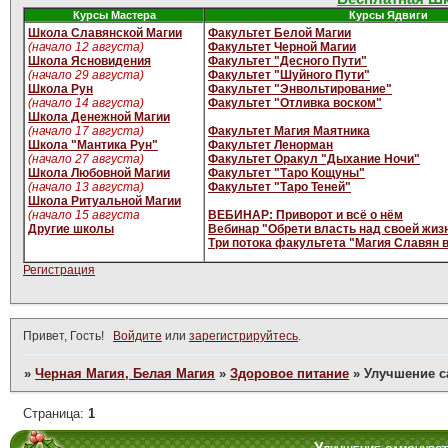
Курсы Мастера
Курсы Ядвиги
Школа Славянской Магии
Факультет Белой Магии
(начало 12 августа)
Факультет Черной Магии
Школа Ясновидения
Факультет "Десного Пути"
(начало 29 августа)
Факультет "Шуйного Пути"
Школа Рун
Факультет "Энвольтирование"
(начало 14 августа)
Факультет "Отливка воском"
Школа Денежной Магии
(начало 17 августа)
Факультет Магия Маятника
Школа "Мантика Рун"
Факультет Ленорман
(начало 27 августа)
Факультет Оракул "Дыхание Ночи"
Школа Любовной Магии
Факультет "Таро Кощуны"
(начало 13 августа)
Факультет "Таро Теней"
Школа Ритуальной Магии
(начало 15 августа
ВЕБИНАР: Приворот и всё о нём
Другие школы
Вебинар "Обрети власть над своей жиз
Три потока факультета "Магия Славян 
Регистрация
Привет, Гость!
Войдите
или
зарегистрируйтесь
.
»
Черная Магия, Белая Магия
»
Здоровое питание
»
Улучшение с
Страница:
1