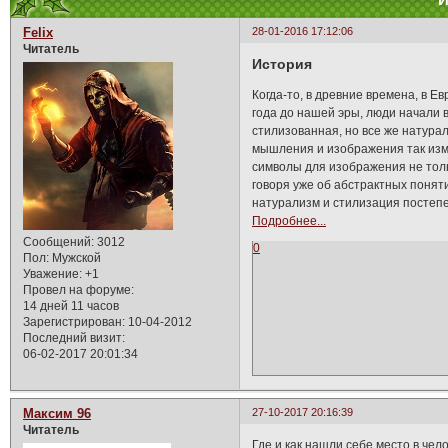
И
Felix
28-01-2016 17:12:06
Читатель
История
Когда-то, в древние времена, в Е
года до нашей эры, люди начали 
стилизованная, но все же натур
мышления и изображения так изм
символы для изображения не толь
говоря уже об абстрактных понят
натурализм и стилизация постепе
Подробнее...
Сообщений:
3012
0
Пол:
Мужской
Уважение:
+1
Провел на форуме:
14 дней 11 часов
Зарегистрирован
: 10-04-2012
Последний визит:
06-02-2017 20:01:34
Максим 96
27-10-2017 20:16:39
Читатель
Где и как нашли себе место в чел