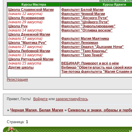
Курсы Мастера
Курсы Ядвиги
Школа Славянской Магии
Факультет Белой Магии
(начало 12 августа)
Факультет Черной Магии
Школа Ясновидения
Факультет "Десного Пути"
(начало 29 августа)
Факультет "Шуйного Пути"
Школа Рун
Факультет "Энвольтирование"
(начало 14 августа)
Факультет "Отливка воском"
Школа Денежной Магии
(начало 17 августа)
Факультет Магия Маятника
Школа "Мантика Рун"
Факультет Ленорман
(начало 27 августа)
Факультет Оракул "Дыхание Ночи"
Школа Любовной Магии
Факультет "Таро Кощуны"
(начало 13 августа)
Факультет "Таро Теней"
Школа Ритуальной Магии
(начало 15 августа
ВЕБИНАР: Приворот и всё о нём
Другие школы
Вебинар "Обрети власть над своей жиз
Три потока факультета "Магия Славян 
Регистрация
Привет, Гость!
Войдите
или
зарегистрируйтесь
.
»
Черная Магия, Белая Магия
»
Символы и знаки, образы и герб
Страница:
1