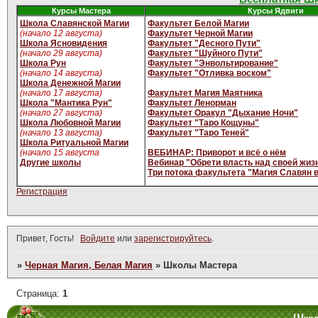
Курсы Мастера
Курсы Ядвиги
Школа Славянской Магии
Факультет Белой Магии
(начало 12 августа)
Факультет Черной Магии
Школа Ясновидения
Факультет "Десного Пути"
(начало 29 августа)
Факультет "Шуйного Пути"
Школа Рун
Факультет "Энвольтирование"
(начало 14 августа)
Факультет "Отливка воском"
Школа Денежной Магии
(начало 17 августа)
Факультет Магия Маятника
Школа "Мантика Рун"
Факультет Ленорман
(начало 27 августа)
Факультет Оракул "Дыхание Ночи"
Школа Любовной Магии
Факультет "Таро Кощуны"
(начало 13 августа)
Факультет "Таро Теней"
Школа Ритуальной Магии
(начало 15 августа
ВЕБИНАР: Приворот и всё о нём
Другие школы
Вебинар "Обрети власть над своей жиз
Три потока факультета "Магия Славян 
Регистрация
Привет, Гость!
Войдите
или
зарегистрируйтесь
.
»
Черная Магия, Белая Магия
»
Школы Мастера
Страница:
1