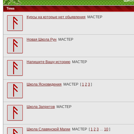
Школ
Тема
Курсы на которые нет обьявления
МАСТЕР
Новая Школа Рун
МАСТЕР
Напишите Вашу историю
МАСТЕР
Школа Ясновидения
МАСТЕР
[
1
2
3
]
Школа Запретов
МАСТЕР
Школа Славянской Магии
МАСТЕР
[
1
2
3
…
10
]