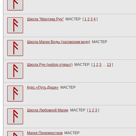
Школа "Мантика Рун"
МАСТЕР
[
1
2
3
4
]
Школа Магии Воды (заговорим воду)
МАСТЕР
Школа Рун (набор открыт)
МАСТЕР
[
1
2
3
…
13
]
Курс «Путь Души»
МАСТЕР
Школа Любовной Магии
МАСТЕР
[
1
2
3
]
Магия Перекрестков
МАСТЕР