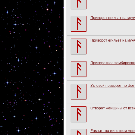
Приворот егильет на муж
Приворот егильет на муж
Приворотное зомбирован
Узловой приворот по фот
Отворот женщины от всех
Егильет на животном жен