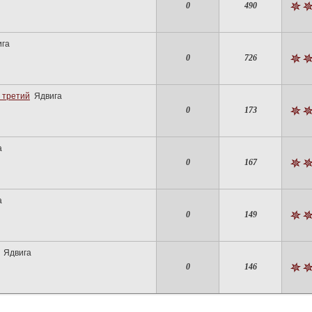
0
490
ига
0
726
 третий
Ядвига
0
173
а
0
167
а
0
149
Ядвига
0
146