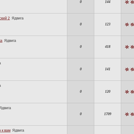
0
144
ский 2
Ядвига
0
123
ка
Ядвига
0
418
а
0
141
а
0
120
Ядвига
0
1709
 к вам
Ядвига