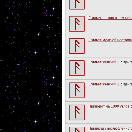
Егильет на животном жен
Егильет мужской нестояч
Егильет женский 3
Ядвиг
Егильет женский 2
Ядвиг
Приворот на 1000 узлов
Привязать возлюбленного