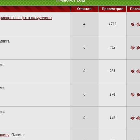
Приворот Вуду
Ответов
Просмотров
Посл
риворот по фото на мужчины
4
1732
двига
0
443
ига
0
281
ига
0
174
ига
0
146
нщину
Ядвига