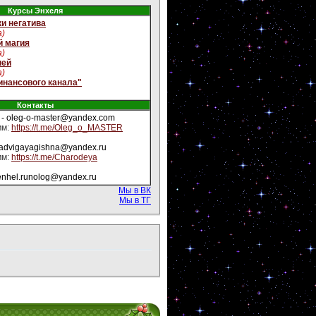
Курсы Энхеля
и негатива
а)
й магия
а)
ней
а)
инансового канала"
Контакты
- oleg-o-master@yandex.com
мм:
https://t.me/Oleg_o_MASTER
yadvigayagishna@yandex.ru
мм:
https://t.me/Charodeya
enhel.runolog@yandex.ru
Мы в ВК
Мы в ТГ