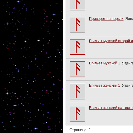
Приворот на перьях
Ядв
Егильет мужской второй и
Егильет мужской 1
Ядвиг
Егильет женский 1
Ядвиг
Егильет женский на тесте
Страница:
1