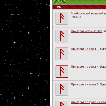
Тема
Зомбирующий мозговой п
Ядвига
Приворот куклы-вольта
Я
Приворот на вольт 1
Ядв
Приворот на вольт 4
Ядв
Приворот на вольт 5
Ядв
Приворот по фото на же