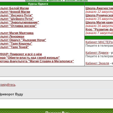
Курсы Ядвиги
льтет Белой Магии
Школа Диагностик
льтет Черной Магии
(начало 12 август
льтет "Десного Пути"
Школа Руническо
льтет "Шуйного Пути"
(начало 15 август
льтет "Энвольтирование"
Школа Магия кам
льтет "Отливка воском"
(начало 16 август
Курс "Развитие ф
льтет Магия Маятника
(начало 7 августа)
льтет Ленорман
льтет Оракул "Дыхание Ночи"
Кабинет МАСТЕРа
льтет "Таро Кощуны"
Пишите в телегра
льтет "Таро Теней"
Кабинет Ядвиги
- 
НАР: Приворот и всё о нём
Пишите в телегра
нар "Обрети власть над своей жизнью"
потока факультета "Магия Славян в Мегаполисе"
Кабинет Энхеля
- 
трируйтесь
.
Приворот Вуду