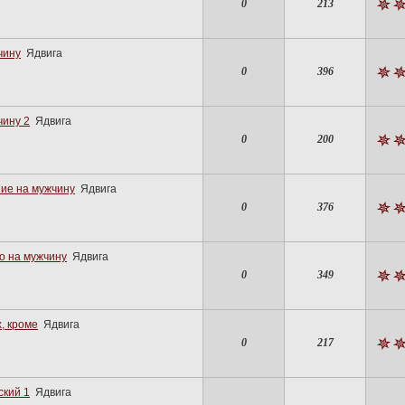
0
213
чину
Ядвига
0
396
чину 2
Ядвига
0
200
ие на мужчину
Ядвига
0
376
о на мужчину
Ядвига
0
349
, кроме
Ядвига
0
217
ский 1
Ядвига