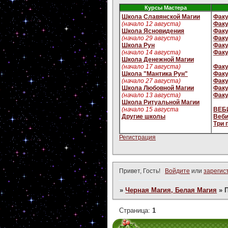
Курсы Мастера
Школа Славянской Магии
Факу
(начало 12 августа)
Факу
Школа Ясновидения
Факу
(начало 29 августа)
Факу
Школа Рун
Факу
(начало 14 августа)
Факу
Школа Денежной Магии
(начало 17 августа)
Факу
Школа "Мантика Рун"
Факу
(начало 27 августа)
Факу
Школа Любовной Магии
Факу
(начало 13 августа)
Факу
Школа Ритуальной Магии
(начало 15 августа
ВЕБИ
Другие школы
Веби
Три 
Регистрация
Привет, Гость!
Войдите
или
зарегис
»
Черная Магия, Белая Магия
»
Страница:
1