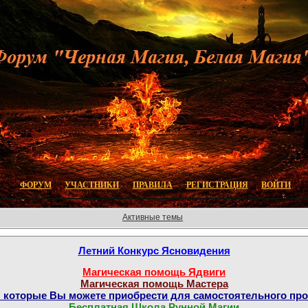
ФОРУМ
УЧАСТНИКИ
ПРАВИЛА
РЕГИСТРАЦИЯ
ВОЙТИ
Активные темы
Летний Конкурс Ясновидения
Магическая помощь Ядвиги
Магическая помощь Мастера
которые Вы можете приобрести для самостоятельного пр
Бесплатная Школа Рунной Магии