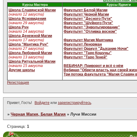
Курсы Мастера
Курсы Ядвиги
Школа Славянской Магии
Факультет Белой Магии
(начало 12 августа)
Факультет Черной Магии
Школа Ясновидения
Факультет "Десного Пути"
(начало 29 августа)
Факультет "Шуйного Пути"
Школа Рун
Факультет "Энвольтирование"
(начало 14 августа)
Факультет "Отливка воском"
Школа Денежной Магии
(начало 17 августа)
Факультет Магия Маятника
Школа "Мантика Рун"
Факультет Ленорман
(начало 27 августа)
Факультет Оракул "Дыхание Ночи"
Школа Любовной Магии
Факультет "Таро Кощуны"
(начало 13 августа)
Факультет "Таро Теней"
Школа Ритуальной Магии
(начало 15 августа
ВЕБИНАР: Приворот и всё о нём
Другие школы
Вебинар "Обрети власть над своей жиз
Три потока факультета "Магия Славян 
Регистрация
Привет, Гость!
Войдите
или
зарегистрируйтесь
.
»
Черная Магия, Белая Магия
»
Лучи Миссии
Страница:
1