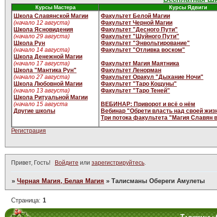
Курсы Мастера
Курсы Ядвиги
Школа Славянской Магии
Факультет Белой Магии
(начало 12 августа)
Факультет Черной Магии
Школа Ясновидения
Факультет "Десного Пути"
(начало 29 августа)
Факультет "Шуйного Пути"
Школа Рун
Факультет "Энвольтирование"
(начало 14 августа)
Факультет "Отливка воском"
Школа Денежной Магии
(начало 17 августа)
Факультет Магия Маятника
Школа "Мантика Рун"
Факультет Ленорман
(начало 27 августа)
Факультет Оракул "Дыхание Ночи"
Школа Любовной Магии
Факультет "Таро Кощуны"
(начало 13 августа)
Факультет "Таро Теней"
Школа Ритуальной Магии
(начало 15 августа
ВЕБИНАР: Приворот и всё о нём
Другие школы
Вебинар "Обрети власть над своей жиз
Три потока факультета "Магия Славян 
Регистрация
Привет, Гость!
Войдите
или
зарегистрируйтесь
.
»
Черная Магия, Белая Магия
»
Талисманы Обереги Амулеты
Страница:
1