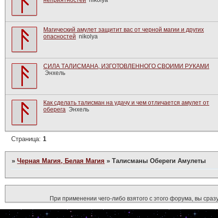
неприятностей
nikolya
Магический амулет защитит вас от черной магии и других
опасностей
nikolya
СИЛА ТАЛИСМАНА, ИЗГОТОВЛЕННОГО СВОИМИ РУКАМИ
Энхель
Как сделать талисман на удачу и чем отличается амулет от
оберега
Энхель
Страница:
1
»
Черная Магия, Белая Магия
»
Талисманы Обереги Амулеты
При применении чего-либо взятого с этого форума, вы сразу