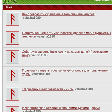
Талисманы 
Тема
Как превратить украшение в талисман или амулет
valusha1980
Нарисуй баннер с этим заголовком Древняя магия рунических
амулетов
valusha1980
Действуют ли целебные камни на самом деле? Раскрываем
науку
valusha1980
Правила и запреты сочетания кристаллов для привлечения
удачи
valusha1980
10 древних символов власти и силы
valusha1980
Исполните свои желания с японскими куклами Дарума
valusha1980