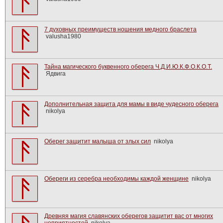
7 духовных преимуществ ношения медного браслета
valusha1980
Тайна магического буквенного оберега Ч.Д.И.Ю.К.Ф.О.К.О.Т.
Ядвига
Дополнительная защита для мамы в виде чудесного оберега
nikolya
Оберег защитит малыша от злых сил
nikolya
Обереги из серебра необходимы каждой женщине
nikolya
Древняя магия славянских оберегов защитит вас от многих