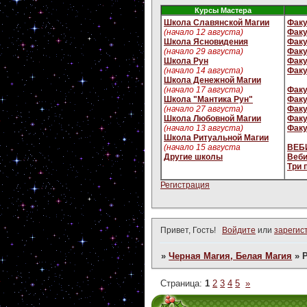
Курсы Мастера
Школа Славянской Магии
Факу
(начало 12 августа)
Факу
Школа Ясновидения
Факу
(начало 29 августа)
Факу
Школа Рун
Факу
(начало 14 августа)
Факу
Школа Денежной Магии
(начало 17 августа)
Факу
Школа "Мантика Рун"
Факу
(начало 27 августа)
Факу
Школа Любовной Магии
Факу
(начало 13 августа)
Факу
Школа Ритуальной Магии
(начало 15 августа
ВЕБИ
Другие школы
Веби
Три 
Регистрация
Привет, Гость!
Войдите
или
зарегис
»
Черная Магия, Белая Магия
»
Страница:
1
2
3
4
5
»