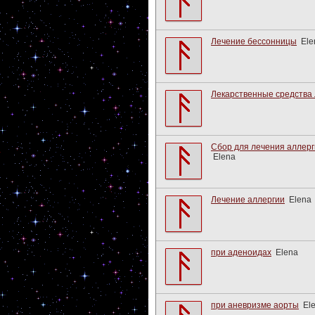
Лечение бессонницы
Ele
Лекарственные средства
Сбор для лечения аллерг
Elena
Лечение аллергии
Elena
при аденоидах
Elena
при аневризме аорты
El