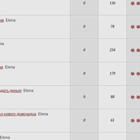
0
136
ым
Elena
0
78
ena
0
234
аи
Elena
0
179
адать деньги
Elena
0
88
ал нового домочадца
Elena
0
61
Elena