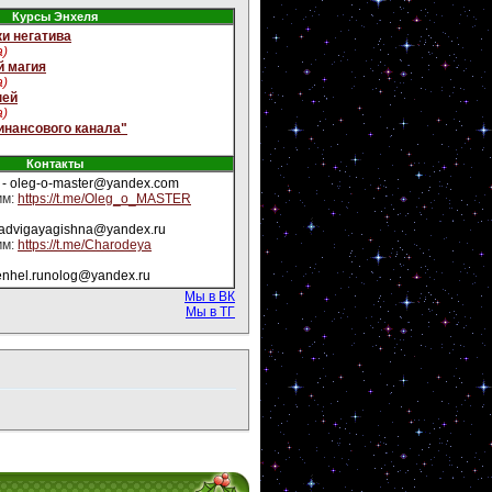
Курсы Энхеля
и негатива
а)
й магия
а)
ней
а)
инансового канала"
Контакты
- oleg-o-master@yandex.com
мм:
https://t.me/Oleg_o_MASTER
yadvigayagishna@yandex.ru
мм:
https://t.me/Charodeya
enhel.runolog@yandex.ru
Мы в ВК
Мы в ТГ