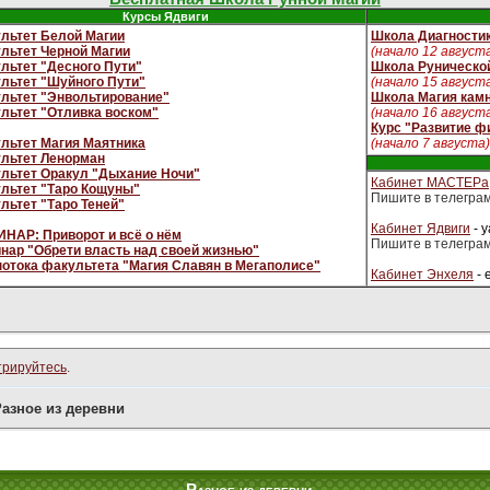
Курсы Ядвиги
льтет Белой Магии
Школа Диагностик
льтет Черной Магии
(начало 12 август
льтет "Десного Пути"
Школа Руническо
льтет "Шуйного Пути"
(начало 15 август
льтет "Энвольтирование"
Школа Магия кам
льтет "Отливка воском"
(начало 16 август
Курс "Развитие ф
льтет Магия Маятника
(начало 7 августа)
льтет Ленорман
льтет Оракул "Дыхание Ночи"
Кабинет МАСТЕРа
льтет "Таро Кощуны"
Пишите в телегра
льтет "Таро Теней"
Кабинет Ядвиги
- 
НАР: Приворот и всё о нём
Пишите в телегра
нар "Обрети власть над своей жизнью"
потока факультета "Магия Славян в Мегаполисе"
Кабинет Энхеля
- 
трируйтесь
.
Разное из деревни