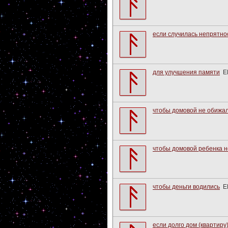
если случилась непрятно
для улучшения памяти
E
чтобы домовой не обижа
чтобы домовой ребенка н
чтобы деньги водились
E
если долго дом (квартиру