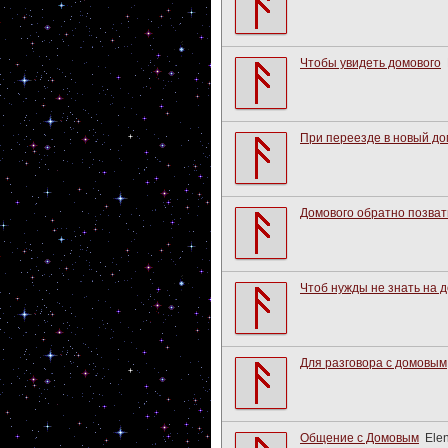
Чтобы увидеть домового
При переезде в новый до
Домового обратно позват
Чтоб нужды не знать на 
Для разговора с домовым
Общение с Домовым
Ele