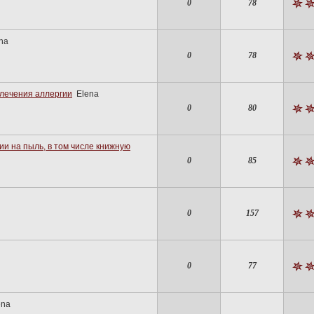
0
78
na
0
78
 лечения аллергии
Elena
0
80
ии на пыль, в том числе книжную
0
85
0
157
0
77
ena