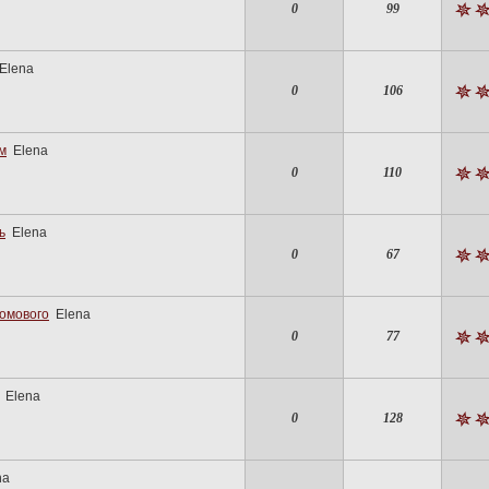
0
99
Elena
0
106
м
Elena
0
110
ь
Elena
0
67
домового
Elena
0
77
Elena
0
128
na