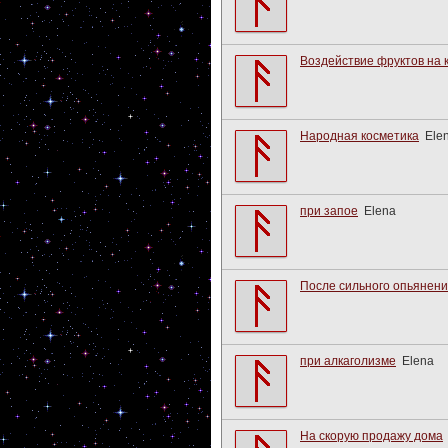
Воздействие фруктов на 
Народная косметика
Ele
при запое
Elena
После сильного опьянени
при алкаголизме
Elena
На скорую продажу дома