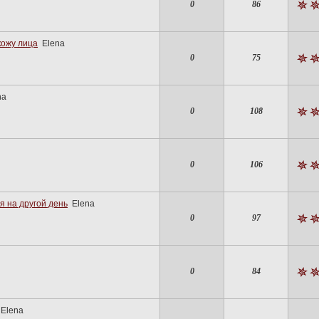
0
86
кожу лица
Elena
0
75
na
0
108
0
106
я на другой день
Elena
0
97
0
84
Elena