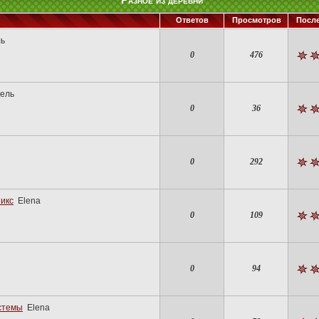
Разное из деревни
Ответов
Просмотров
Посл
ь
0
476
ель
0
36
0
292
никс
Elena
0
109
0
94
стемы
Elena