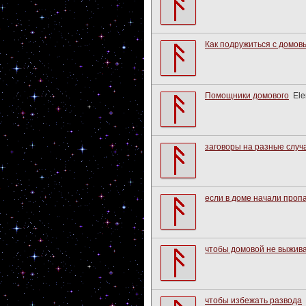
Как подружиться с домов
Помощники домового
El
заговоры на разные случ
если в доме начали проп
чтобы домовой не выжив
чтобы избежать развода