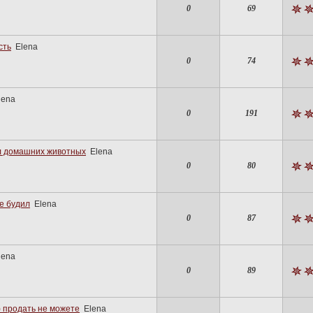
0
69
сть
Elena
0
74
lena
0
191
л домашних животных
Elena
0
80
е будил
Elena
0
87
lena
0
89
) продать не можете
Elena