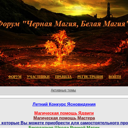
ФОРУМ
УЧАСТНИКИ
ПРАВИЛА
РЕГИСТРАЦИЯ
ВОЙТИ
Активные темы
Летний Конкурс Ясновидения
Магическая помощь Ядвиги
Магическая помощь Мастера
которые Вы можете приобрести для самостоятельного пр
Бесплатная Школа Рунной Магии