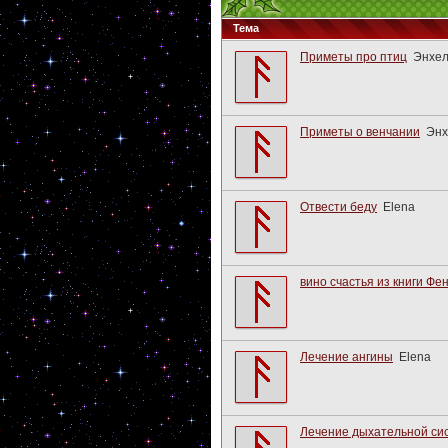
Тема
Приметы про птиц
Энхел
Приметы о венчании
Энх
Отвести беду
Elena
вино счастья из книги Фе
Лечение ангины
Elena
Лечение дыхательной си