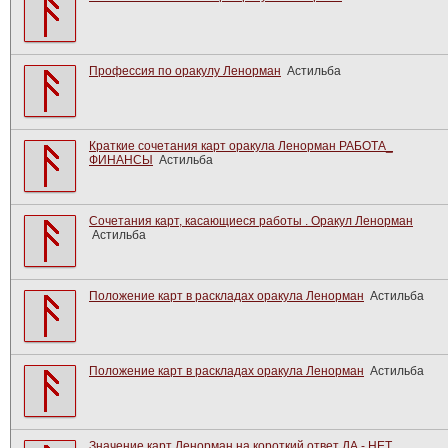
Профессия по оракулу Ленорман
Астильба
Краткие сочетания карт оракула Ленорман РАБОТА_
ФИНАНСЫ
Астильба
Сочетания карт, касающиеся работы . Оракул Ленорман
Астильба
Положение карт в раскладах оракула Ленорман
Астильба
Положение карт в раскладах оракула Ленорман
Астильба
Значение карт Ленорман на короткий ответ ДА - НЕТ