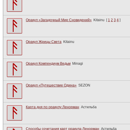
Оракул «Загадочный Мир Сновидений»
Kitainu
[
1
2
3
4
]
Оракул Жрицы Света
Kitainu
Оракул Компендиум Ведьм
Minagi
Оракул «Путешествие Одина»
SEZON
Карта дня по оракулу Ленорман
Астильба
Способы сочетания карт оракула Ленорман
Астильба