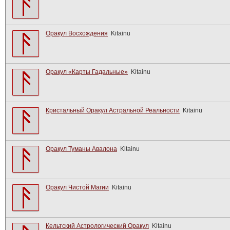
Оракул Восхождения
Kitainu
Оракул «Карты Гадальные»
Kitainu
Кристальный Оракул Астральной Реальности
Kitainu
Оракул Туманы Авалона
Kitainu
Оракул Чистой Магии
Kitainu
Кельтский Астрологический Оракул
Kitainu