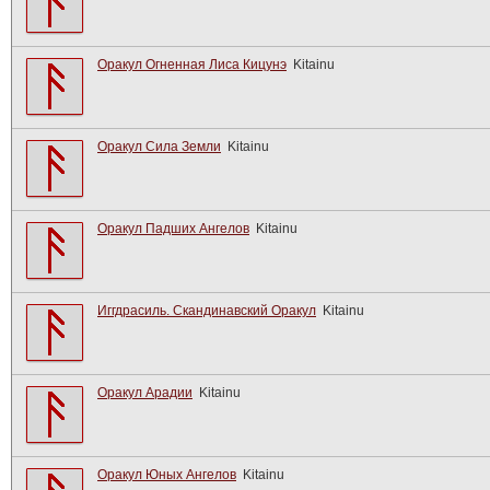
Оракул Огненная Лиса Кицунэ
Kitainu
Оракул Сила Земли
Kitainu
Оракул Падших Ангелов
Kitainu
Иггдрасиль. Скандинавский Оракул
Kitainu
Оракул Арадии
Kitainu
Оракул Юных Ангелов
Kitainu