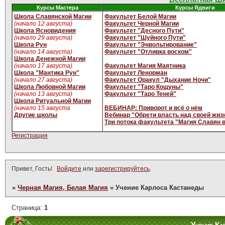
Курсы Мастера
Курсы Ядвиги
Школа Славянской Магии
Факультет Белой Магии
(начало 12 августа)
Факультет Черной Магии
Школа Ясновидения
Факультет "Десного Пути"
(начало 29 августа)
Факультет "Шуйного Пути"
Школа Рун
Факультет "Энвольтирование"
(начало 14 августа)
Факультет "Отливка воском"
Школа Денежной Магии
(начало 17 августа)
Факультет Магия Маятника
Школа "Мантика Рун"
Факультет Ленорман
(начало 27 августа)
Факультет Оракул "Дыхание Ночи"
Школа Любовной Магии
Факультет "Таро Кощуны"
(начало 13 августа)
Факультет "Таро Теней"
Школа Ритуальной Магии
(начало 15 августа
ВЕБИНАР: Приворот и всё о нём
Другие школы
Вебинар "Обрети власть над своей жиз
Три потока факультета "Магия Славян 
Регистрация
Привет, Гость!
Войдите
или
зарегистрируйтесь
.
»
Черная Магия, Белая Магия
»
Учение Карлоса Кастанеды
Страница:
1