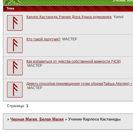
Учение Ка
Тема
Карлос Кастанеда Учение Дона Хуана аудиокнига
Yumol
Кто такой лазутчик?
МАСТЕР
Как избавиться от чувства собственной важности (ЧСВ)
МАСТЕР
Девять способов перемещения точки сборки(Тайша Абеляр) <
МАСТЕР
Страница:
1
»
Черная Магия, Белая Магия
»
Учение Карлоса Кастанеды